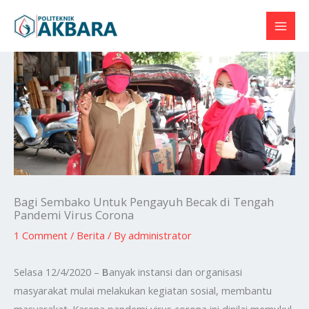
Skip
to
content
Bagi Sembako Untuk Pengayuh Becak di Tengah
Pandemi Virus Corona
1 Comment
/
Berita
/ By
administrator
Selasa 12/4/2020 –
B
anyak instansi dan organisasi
masyarakat mulai melakukan kegiatan sosial, membantu
masyarakat. Karena pandemi virus corona ini dinilai memukul