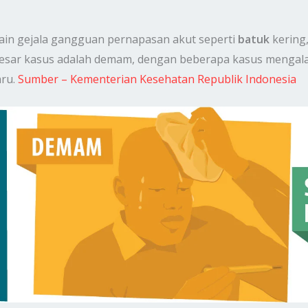
lain gejala gangguan pernapasan akut seperti
batuk
kering
 besar kasus adalah demam, dengan beberapa kasus mengala
aru.
Sumber – Kementerian Kesehatan Republik Indonesia