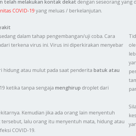
an telah melakukan kontak dekat
dengan seseorang yang di
nitas COVID-19
yang meluas / berkelanjutan.
yakit
9 sedang dalam tahap pengembangan/uji coba. Cara
Tid
ri terkena virus ini. Virus ini diperkirakan menyebar
ole
leb
yan
ari hidung atau mulut pada saat penderita
batuk atau
pen
tam
-19 ketika tanpa sengaja
menghirup
droplet dari
par
Sil
ekitarnya. Kemudian jika ada orang lain menyentuh
ke
tersebut, lalu orang itu menyentuh mata, hidung atau
yan
nfeksi COVID-19.