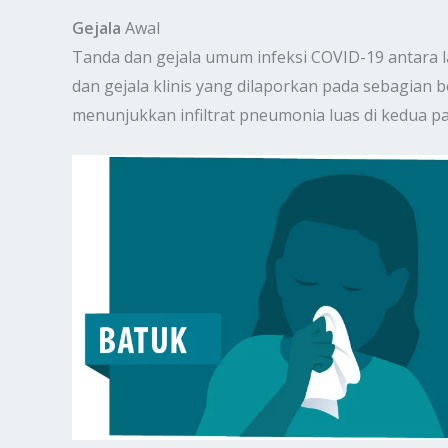
Gejala
Awal
Tanda dan gejala umum infeksi COVID-19 antara 
dan gejala klinis yang dilaporkan pada sebagian
menunjukkan infiltrat pneumonia luas di kedua p