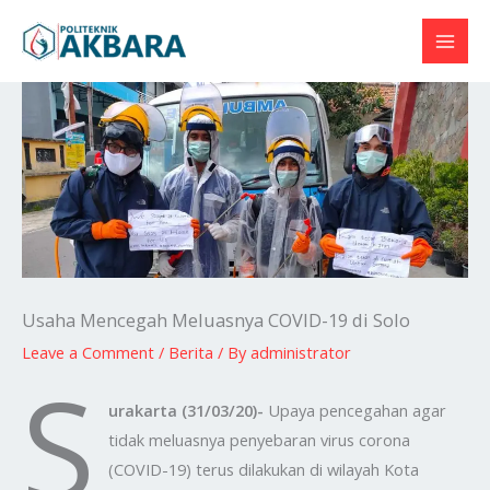
Skip
to
content
Usaha Mencegah Meluasnya COVID-19 di Solo
Leave a Comment
/
Berita
/ By
administrator
S
urakarta (31/03/20)-
Upaya pencegahan agar
tidak meluasnya penyebaran virus corona
(COVID-19) terus dilakukan di wilayah Kota