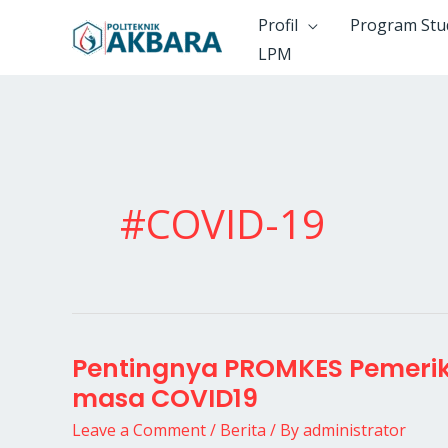
Skip
Profil
Program Stu
to
LPM
content
#COVID-19
Pentingnya PROMKES Pemeriks
Pentingnya
masa COVID19
PROMKES
Pemeriksaan
Leave a Comment
/
Berita
/ By
administrator