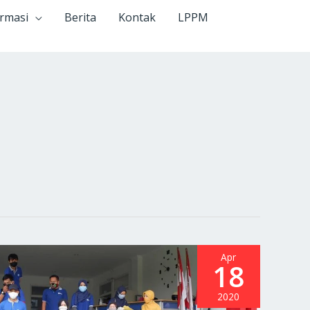
ormasi
Berita
Kontak
LPPM
Apr
18
2020