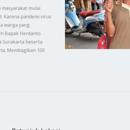
i masyarakat mulai
. Karena pandemi virus
ma warga yang
leh Bapak Herdanto
 Surakarta beserta
rta. Membagikan 100