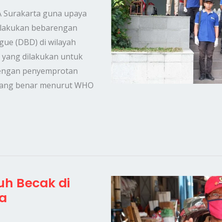
A Surakarta guna upaya
lalakukan bebarengan
ue (DBD) di wilayah
 yang dilakukan untuk
dengan penyemprotan
n yang benar menurut WHO
h Becak di
a