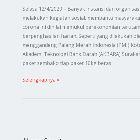
Pengayuh
Selasa 12/4/2020 – Banyak instansi dan organisas
Becak
melakukan kegiatan sosial, membantu masyarakat
di
corona ini dinilai memukul perekonomian teruta
Tengah
berpenghasilan harian. Seperti yang dilakukan o
Pandemi
menggandeng Palang Merah Indonesia (PMI) Kota
Virus
Akademi Teknologi Bank Darah (AKBARA) Suraka
Corona
paket sembako tiap paket 10kg beras
Selengkapnya »