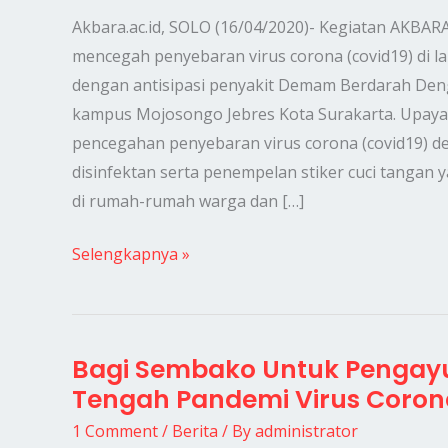
Jentik
Akbara.ac.id, SOLO (16/04/2020)- Kegiatan AKBAR
di
mencegah penyebaran virus corona (covid19) di 
masa
dengan antisipasi penyakit Demam Berdarah Deng
COVID19
kampus Mojosongo Jebres Kota Surakarta. Upaya
pencegahan penyebaran virus corona (covid19) 
disinfektan serta penempelan stiker cuci tanga
di rumah-rumah warga dan […]
Selengkapnya »
Bagi Sembako Untuk Pengayu
Bagi
Tengah Pandemi Virus Coron
Sembako
Untuk
1 Comment
/
Berita
/ By
administrator