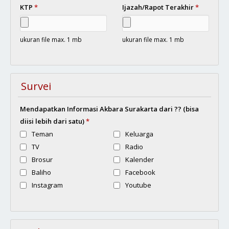
KTP
*
Ijazah/Rapot Terakhir
*
ukuran file max. 1 mb
ukuran file max. 1 mb
Survei
Mendapatkan Informasi Akbara Surakarta dari ?? (bisa
diisi lebih dari satu)
*
Teman
Keluarga
TV
Radio
Brosur
Kalender
Baliho
Facebook
Instagram
Youtube