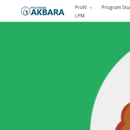
Skip
Profil
Program Stu
to
LPM
content