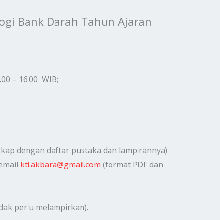
logi Bank Darah Tahun Ajaran
.00 – 16.00 WIB;
ngkap dengan daftar pustaka dan lampirannya)
 email
kti.akbara@gmail.com
(format PDF dan
dak perlu melampirkan).