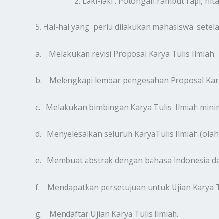
Laki-laki : Potongan rambut rapi, hita
5. Hal-hal yang perlu dilakukan mahasiswa setela
a. Melakukan revisi Proposal Karya Tulis Ilmiah.
b. Melengkapi lembar pengesahan Proposal Karya
c. Melakukan bimbingan Karya Tulis Ilmiah minima
d. Menyelesaikan seluruh KaryaTulis Ilmiah (olah
e. Membuat abstrak dengan bahasa Indonesia da
f. Mendapatkan persetujuan untuk Ujian Karya Tu
g. Mendaftar Ujian Karya Tulis Ilmiah.