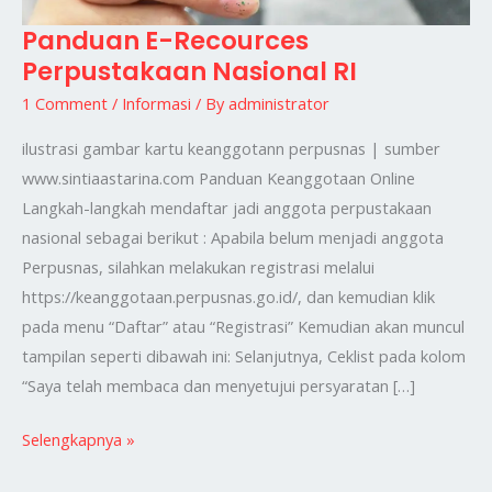
Panduan E-Recources
Panduan
Perpustakaan Nasional RI
E-
Recources
1 Comment
/
Informasi
/ By
administrator
Perpustakaan
ilustrasi gambar kartu keanggotann perpusnas | sumber
Nasional
www.sintiaastarina.com Panduan Keanggotaan Online
RI
Langkah-langkah mendaftar jadi anggota perpustakaan
nasional sebagai berikut : Apabila belum menjadi anggota
Perpusnas, silahkan melakukan registrasi melalui
https://keanggotaan.perpusnas.go.id/, dan kemudian klik
pada menu “Daftar” atau “Registrasi” Kemudian akan muncul
tampilan seperti dibawah ini: Selanjutnya, Ceklist pada kolom
“Saya telah membaca dan menyetujui persyaratan […]
Selengkapnya »