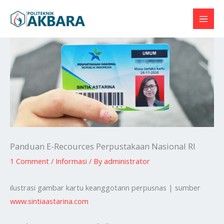
Skip
to
content
Panduan E-Recources Perpustakaan Nasional RI
1 Comment
/
Informasi
/ By
administrator
ilustrasi gambar kartu keanggotann perpusnas | sumber
www.sintiaastarina.com