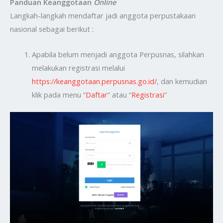
Panduan Keanggotaan
Online
Langkah-langkah mendaftar jadi anggota perpustakaan
nasional sebagai berikut :
Apabila belum menjadi anggota Perpusnas, silahkan
melakukan registrasi melalui
https://keanggotaan.perpusnas.go.id/
, dan kemudian
klik pada menu “
Daftar
” atau “
Registrasi
”