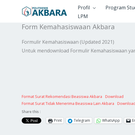
Skip
Profil
Program Stu
to
LPM
content
Form Kemahasiswaan Akbara
Formulir Kemahasiswaan (Updated 2021)
Untuk mendownload Formulir Kemahasiswaan yang t
Format Surat Rekomendasi Beasiswa Akbara
Download
Format Surat Tidak Menerima Beasiswa Lain Akbara
Downloa
Share this :
Print
Telegram
WhatsApp
E