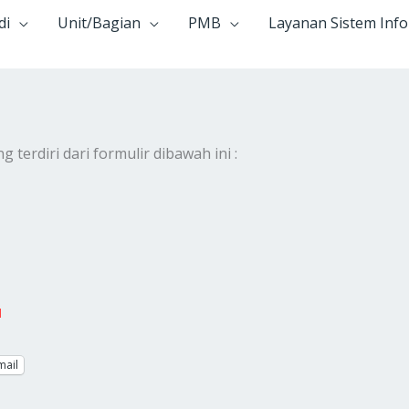
di
Unit/Bagian
PMB
Layanan Sistem Inf
erdiri dari formulir dibawah ini :
d
mail