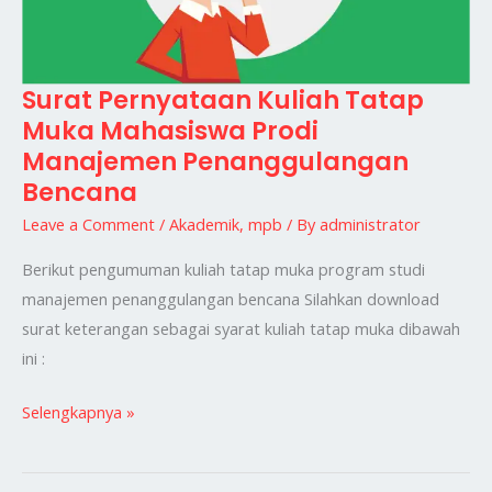
Surat Pernyataan Kuliah Tatap
Surat
Muka Mahasiswa Prodi
Pernyataan
Manajemen Penanggulangan
Kuliah
Bencana
Tatap
Muka
Leave a Comment
/
Akademik
,
mpb
/ By
administrator
Mahasiswa
Berikut pengumuman kuliah tatap muka program studi
Prodi
manajemen penanggulangan bencana Silahkan download
Manajemen
surat keterangan sebagai syarat kuliah tatap muka dibawah
Penanggulangan
ini :
Bencana
Selengkapnya »