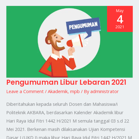
May
4
2021
Pengumuman Libur Lebaran 2021
Pengumuman
Libur
Leave a Comment
/
Akademik
,
mpb
/ By
administrator
Lebaran
Diberitahukan kepada seluruh Dosen dan Mahasiswa/i
2021
Politeknik AKBARA, berdasarkan Kalender Akademik libur
Hari Raya Idul Fitri 1442 H/2021 M semula tanggal 03 s.d 22
Mei 2021. Berkenan masih dilaksanakan Ujian Kompetensi
Dasar I (UKD I) maka libur Hari Raya Idul Fitri 1442 H/2021 M