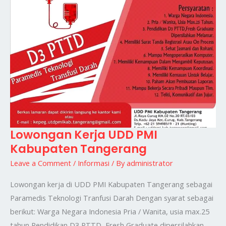
Lowongan Kerja UDD PMI
Lowongan
Kabupaten Tangerang
Kerja
UDD
Leave a Comment
/
Informasi
/ By
administrator
PMI
Lowongan kerja di UDD PMI Kabupaten Tangerang sebagai
Kabupaten
Paramedis Teknologi Tranfusi Darah Dengan syarat sebagai
Tangerang
berikut: Warga Negara Indonesia Pria / Wanita, usia max.25
tahun Pendidikan D3 PTTD, Fresh Graduate dipersilahkan