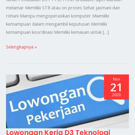
melamar Memiliki STR atau on proses Sehat jasmani dan
rohani Mampu mengoperasikan komputer Mwmiliki
kemampuan dalam mengambil keputusan Memiliki
kemampuan koordinasi Memiliki kemauan untuk […]
Selengkapnya »
Nov
21
2020
Lowongan Kerja D3 Teknologi
Lowongan