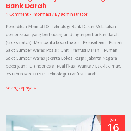
Bank Darah
Kerja
D3
1 Comment
/
Informasi
/ By
administrator
Teknologi
Pendidikan Minimal D3 Teknologi Bank Darah Melakukan
Bank
pemeriksaan yang berhubungan dengan perbankan darah
Darah
(crossmatch). Membantu koordinator : Perusahaan : Rumah
Sakit Sumber Waras Posisi : Unit Tranfusi Darah – Rumah
Sakit Sumber Waras Jakarta Lokasi kerja : Jakarta Negara
pekerjaan : ID (Indonesia) Kualifikasi: Wanita / Laki-laki max.
35 tahun Min. D1/D3 Teknologi Tranfusi Darah
Selengkapnya »
Jun
16