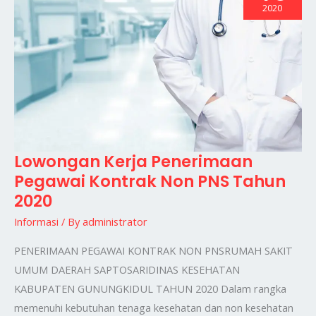
2020
Lowongan Kerja Penerimaan
Lowongan
Pegawai Kontrak Non PNS Tahun
Kerja
2020
Penerimaan
Pegawai
Informasi
/ By
administrator
Kontrak
PENERIMAAN PEGAWAI KONTRAK NON PNSRUMAH SAKIT
Non
UMUM DAERAH SAPTOSARIDINAS KESEHATAN
PNS
KABUPATEN GUNUNGKIDUL TAHUN 2020 Dalam rangka
Tahun
memenuhi kebutuhan tenaga kesehatan dan non kesehatan
2020