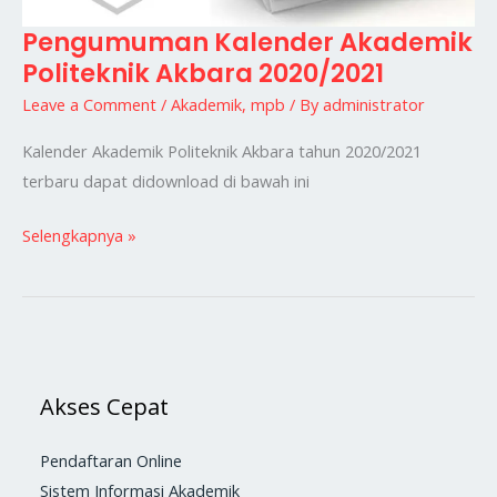
Pengumuman Kalender Akademik
Pengumuman
Politeknik Akbara 2020/2021
Kalender
Akademik
Leave a Comment
/
Akademik
,
mpb
/ By
administrator
Politeknik
Kalender Akademik Politeknik Akbara tahun 2020/2021
Akbara
terbaru dapat didownload di bawah ini
2020/2021
Selengkapnya »
Akses Cepat
Pendaftaran Online
Sistem Informasi Akademik